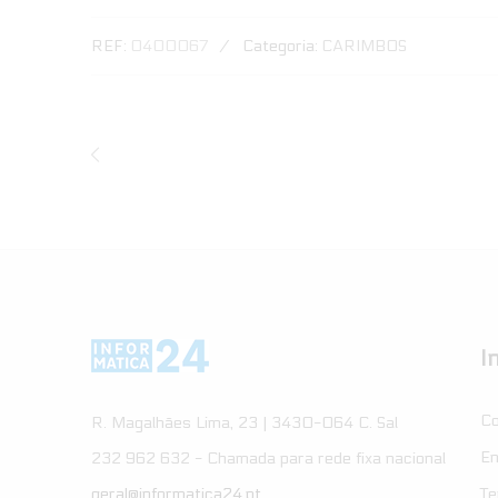
REF:
0400067
Categoria:
CARIMBOS
I
Co
R. Magalhães Lima, 23 | 3430-064 C. Sal
En
232 962 632 - Chamada para rede fixa nacional
Te
geral@informatica24.pt