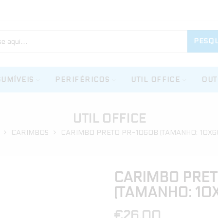
PESQU
UMÍVEIS
PERIFÉRICOS
UTIL OFFICE
OUT
UTIL OFFICE
CARIMBOS
CARIMBO PRETO PR-1060B (TAMANHO: 10X
CARIMBO PRET
(TAMANHO: 1
€
26.00