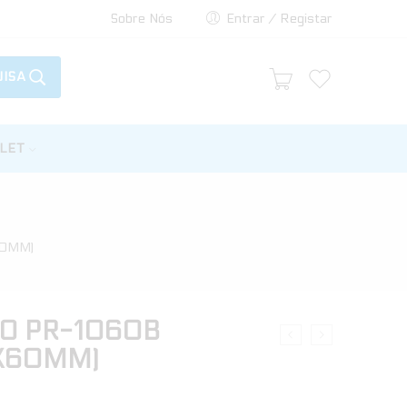
Sobre Nós
Entrar / Registar
ISA
LET
60MM)
O PR-1060B
0X60MM)