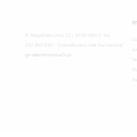
I
R. Magalhães Lima, 23 | 3430-064 C. Sal
Co
232 962 632 - Chamada para rede fixa nacional
En
geral@informatica24.pt
Te
Po
Re